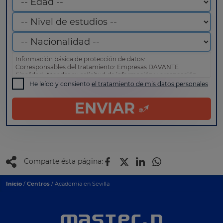
Información básica de protección de datos:
Corresponsables del tratamiento: Empresas DAVANTE
Finalidad: Atender su solicitud de información y prospección
comercial
He leído y consiento
el tratamiento de mis datos personales
Derechos: Puede acceder, rectificar y suprimir sus datos, así
como otros derechos tal y como se explica en nuestra
política
ENVIAR
de privacidad
.
Comparte ésta página:
Inicio
/
Centros
/ Academia en Sevilla