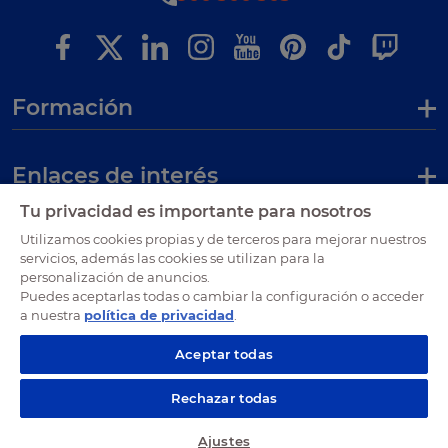
Formación
Enlaces de interés
Tu privacidad es importante para nosotros
Certificaciones
Utilizamos cookies propias y de terceros para mejorar nuestros
servicios, además las cookies se utilizan para la
personalización de anuncios.
Puedes aceptarlas todas o cambiar la configuración o acceder
a nuestra
política de privacidad
.
Aceptar todas
Rechazar todas
©
2026
|
Aviso Legal
|
Política de privacidad
|
Política de Cookies
|
Gara
Ajustes
ntía Legal
|
Contacto
|
Ajustes de cookies