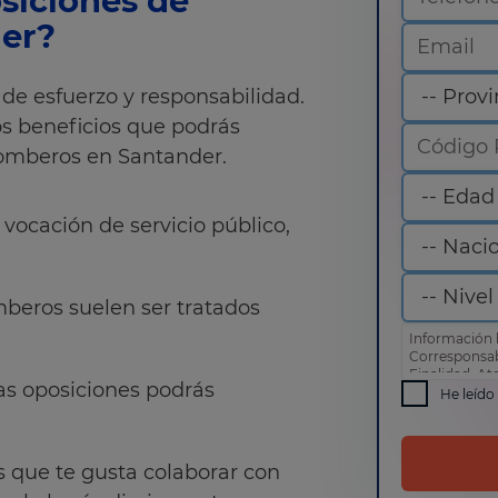
siciones de
er?
de esfuerzo y responsabilidad.
os beneficios que podrás
bomberos en Santander.
 vocación de servicio público,
beros suelen ser tratados
Información 
Corresponsa
Finalidad: At
las oposiciones podrás
comercial
He leído
Derechos: Pue
como otros d
de privacida
os que te gusta colaborar con