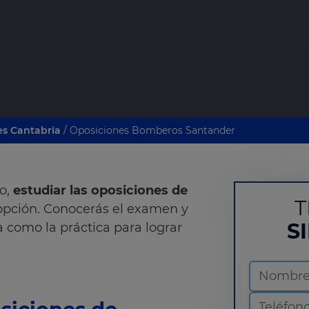
es Cantabria
/ Oposiciones Bomberos Santander
ro,
estudiar las oposiciones de
T
opción. Conocerás el examen y
S
a como la práctica para lograr