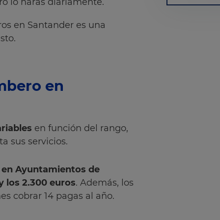
o lo harás diariamente.
eros en Santander es una
sto.
mbero en
riables
en función del rango,
a sus servicios.
s en Ayuntamientos de
y los 2.300 euros
. Además, los
es cobrar 14 pagas al año.