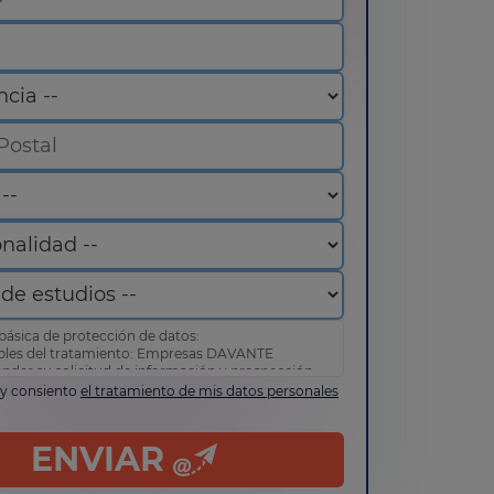
básica de protección de datos:
bles del tratamiento: Empresas DAVANTE
ender su solicitud de información y prospección
 y consiento
el tratamiento de mis datos personales
de acceder, rectificar y suprimir sus datos, así
erechos tal y como se explica en nuestra
política
d
.
ENVIAR