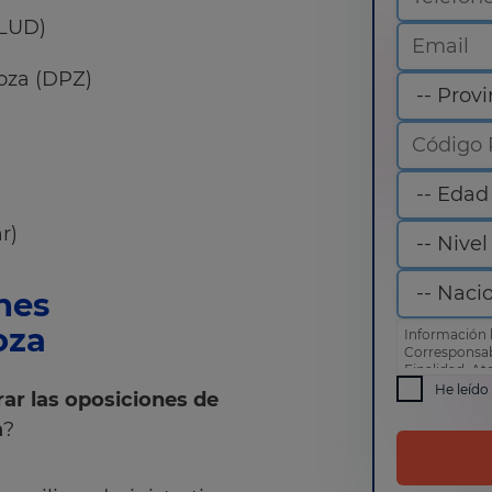
ALUD)
oza (DPZ)
r)
nes
oza
Información 
Corresponsa
Finalidad: At
comercial
He leído
ar las oposiciones de
Derechos: Pue
como otros d
a
?
de privacida