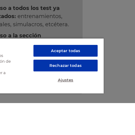
so a todos los test ya
zados:
entrenamientos,
ales, simulacros, etcétera.
so a la sección
ocatorias
para
Aceptar todas
mación de las
os
catorias actuales y
ión de
Rechazar todas
as.
r a
so a
clases emitidas.
Ajustes