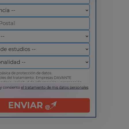
básica de protección de datos:
bles del tratamiento: Empresas DAVANTE
ender su solicitud de información y prospección
 y consiento
el tratamiento de mis datos personales
de acceder, rectificar y suprimir sus datos, así
erechos tal y como se explica en nuestra
política
d
.
ENVIAR