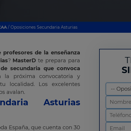
CAA
/ Oposiciones Secundaria Asturias
e profesores de la enseñanza
T
ias
?
MasterD
te prepara para
S
 de secundaria que convoca
 la próxima convocatoria y
u localidad. Los excelentes
os avalan.
ndaria Asturias
oda España, que cuenta con 30