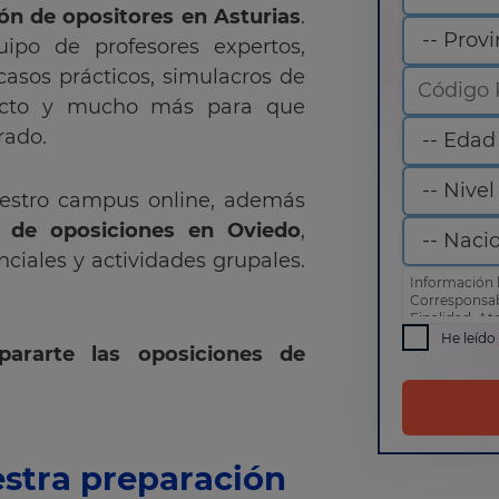
ión de opositores en Asturias
.
ipo de profesores expertos,
casos prácticos, simulacros de
irecto y mucho más para que
rado.
uestro campus online, además
 de oposiciones en Oviedo
,
nciales y actividades grupales.
Información 
Corresponsa
Finalidad: At
comercial
He leído
pararte las oposiciones de
Derechos: Pue
como otros d
de privacida
estra preparación