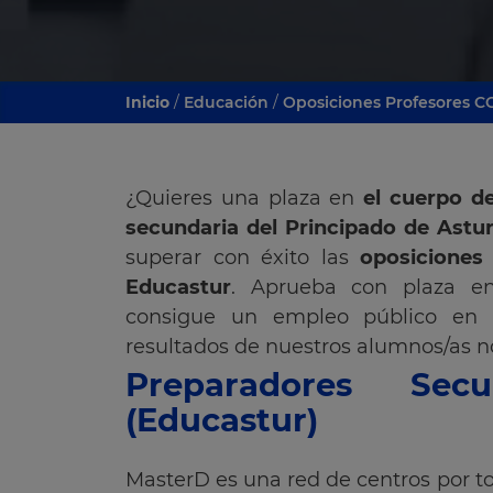
Inicio
/
Educación
/
Oposiciones Profesores C
¿Quieres una plaza en
el cuerpo d
secundaria del Principado de Astur
superar con éxito las
oposiciones
Educastur
. Aprueba con plaza en
consigue un empleo público en t
resultados de nuestros alumnos/as n
Preparadores Secu
(Educastur)
MasterD es una red de centros por t