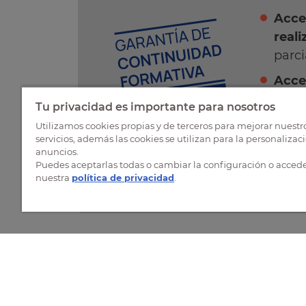
Acce
reali
parci
Acce
Conv
Tu privacidad es importante para nosotros
infor
Utilizamos cookies propias y de terceros para mejorar nuestr
convo
servicios, además las cookies se utilizan para la personalizac
anuncios.
futur
Puedes aceptarlas todas o cambiar la configuración o accede
Acce
nuestra
política de privacidad
.
Comparte ésta página: