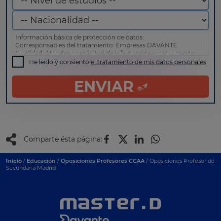
Información básica de protección de datos:
Corresponsables del tratamiento: Empresas DAVANTE
Finalidad: Atender su solicitud de información y prospección
comercial
He leído y consiento
el tratamiento de mis datos personales
Derechos: Puede acceder, rectificar y suprimir sus datos, así
como otros derechos tal y como se explica en nuestra
política
ENVIAR
de privacidad
.
Comparte ésta página:
Inicio
/
Educación
/
Oposiciones Profesores CCAA
/ Oposiciones Profesor de
Secundaria Madrid