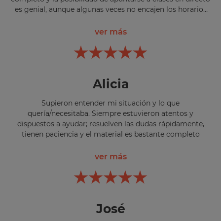
es genial, aunque algunas veces no encajen los horarios
se quedan grabadas. Además, la sección de "Entrénate" es
de vital importancia y también la disponibilidad de los
ver más
profesores.
Alicia
Supieron entender mi situación y lo que
quería/necesitaba. Siempre estuvieron atentos y
dispuestos a ayudar; resuelven las dudas rápidamente,
tienen paciencia y el material es bastante completo
ver más
José