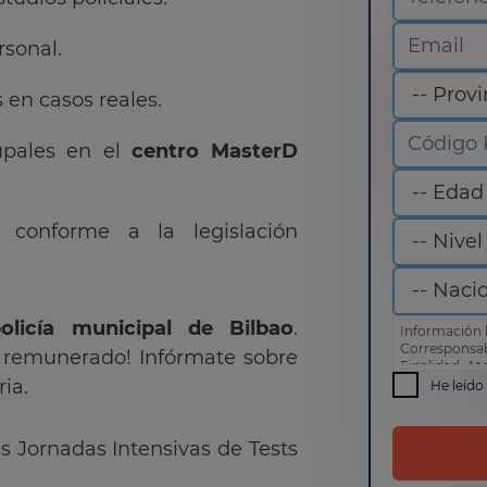
rsonal.
en casos reales.
rupales en el
centro MasterD
s conforme a la legislación
olicía municipal de Bilbao
.
Información 
Corresponsa
n remunerado! Infórmate sobre
Finalidad: At
ia.
comercial
He leído
Derechos: Pue
como otros d
de privacida
s Jornadas Intensivas de Tests