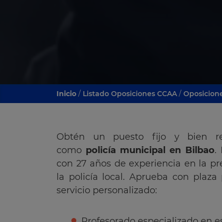
Inicio
/
Listado Oposiciones CCAA
/
Oposicion
Obtén un puesto fijo y bien r
como
policía municipal en Bilbao
.
con 27 años de experiencia en la pr
la policía local. Aprueba con plaza
servicio personalizado:
Profesorado especializado en es