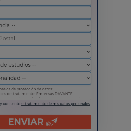
básica de protección de datos:
bles del tratamiento: Empresas DAVANTE
ender su solicitud de información y prospección
 y consiento
el tratamiento de mis datos personales
de acceder, rectificar y suprimir sus datos, así
erechos tal y como se explica en nuestra
política
d
.
ENVIAR