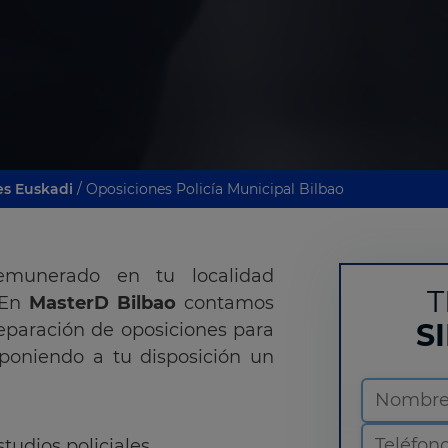
es Euskadi
/ Oposiciones Policía Municipal Bilbao
emunerado en tu localidad
T
 En
MasterD Bilbao
contamos
S
eparación de oposiciones para
 poniendo a tu disposición un
tudios policiales.