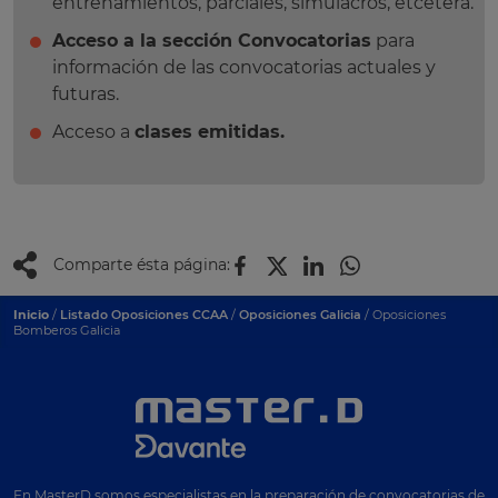
entrenamientos, parciales, simulacros, etcétera.
Acceso a la sección Convocatorias
para
información de las convocatorias actuales y
futuras.
Acceso a
clases emitidas.
Comparte ésta página:
Inicio
/
Listado Oposiciones CCAA
/
Oposiciones Galicia
/ Oposiciones
Bomberos Galicia
En MasterD somos especialistas en la preparación de convocatorias de