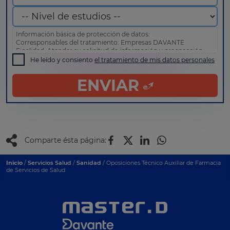
Información básica de protección de datos:
Corresponsables del tratamiento: Empresas DAVANTE
Finalidad: Atender su solicitud de información y prospección
comercial
He leído y consiento
el tratamiento de mis datos personales
Derechos: Puede acceder, rectificar y suprimir sus datos, así
como otros derechos tal y como se explica en nuestra
política
ENVIAR
de privacidad
.
Comparte ésta página:
Inicio
/
Servicios Salud
/
Sanidad
/ Oposiciones Técnico Auxiliar de Farmacia
de Servicios de Salud