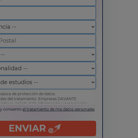
básica de protección de datos:
bles del tratamiento: Empresas DAVANTE
ender su solicitud de información y prospección
 y consiento
el tratamiento de mis datos personales
de acceder, rectificar y suprimir sus datos, así
erechos tal y como se explica en nuestra
política
d
.
ENVIAR