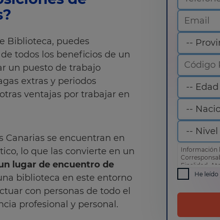
s?
de Biblioteca, puedes
e todos los beneficios de un
ar un puesto de trabajo
agas extras y periodos
otras ventajas por trabajar en
las Canarias se encuentran en
tico, lo que las convierte en un
Información 
Corresponsa
 un lugar de encuentro de
Finalidad: At
comercial
He leído
 una biblioteca en este entorno
Derechos: Pue
como otros d
actuar con personas de todo el
de privacida
cia profesional y personal.