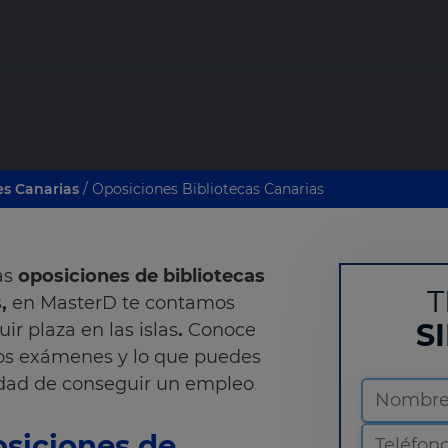
es Canarias
/ Oposiciones Bibliotecas Canarias
as
oposiciones de bibliotecas
T
,
en MasterD te contamos
S
r plaza en las islas
.
Conoce
 los exámenes y lo que puedes
idad de conseguir un empleo
osiciones de