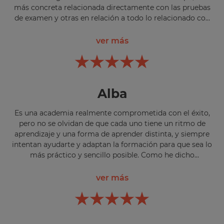
más concreta relacionada directamente con las pruebas
de examen y otras en relación a todo lo relacionado con
la oposición; oratoria, legislación, control del estrés,
redacción, ortografía, etc. Estoy recibiendo la
ver más
información que necesito y la resolución de la dudas que
me surgen.
Alba
Es una academia realmente comprometida con el éxito,
pero no se olvidan de que cada uno tiene un ritmo de
aprendizaje y una forma de aprender distinta, y siempre
intentan ayudarte y adaptan la formación para que sea lo
más práctico y sencillo posible. Como he dicho
anteriormente, el hecho de tener una persona
(entrenador/a) siempre dispuesto a ayudarte es lo mejor y
ver más
da mucha fuerza para lograr tus propósitos. Incluso
supera las expectativas, ya que en muchos otros sitios te
venden que va a ser una atención personalizada y luego
eres un número más, sin embargo aquí la atención es