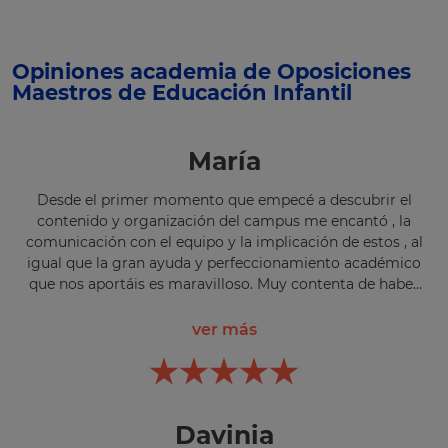
Opiniones academia de Oposiciones
Maestros de Educación Infantil
María
Desde el primer momento que empecé a descubrir el
contenido y organización del campus me encantó , la
comunicación con el equipo y la implicación de estos , al
igual que la gran ayuda y perfeccionamiento académico
que nos aportáis es maravilloso. Muy contenta de haber
invertido mi dinero y ahora mi tiempo y esperanzas para
poder conseguir mi objetivo .Creo que aportáis en
ver más
sentido global las herramientas necesarias para una
preparación tanto académica como emocional ,
motivando y guiándonos hasta conseguir nuestra meta.
Davinia