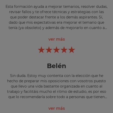
Esta formación ayuda a mejorar temarios, resolver dudas,
revisar fallos y te ofrece técnicas y estrategias con las
que poder destacar frente a los demás aspirantes. Sí,
dado que mis expectativas era mejorar el temario que
tenía (ya obsoleto) y además de mejorarlo en cuanto a
contenidos, ha resultado fundamental para desarrollar
unos buenos temas, por ejemplo, en cuanto a la
ver más
justificación legal que no la incluía en el temario viejo.
Belén
Sin duda. Estoy muy contenta con la elección que he
hecho de preparar mis oposiciones con vosotros puesto
que llevo una vida bastante organizada en cuanto al
trabajo y facilitáis mucho el ritmo de estudio, es por eso
que lo recomendaría sobre todo a personas que tienen
más cosas que hacer a parte de estudiar. Las expectativas
son mejores que las que presentan al inicio, puesto que a
ver más
medida que se va avanzando en la materia te vas