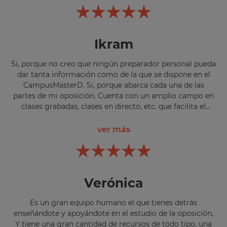
encontrando con más información clasificada y ordenada
de tal forma que es muy sencillo el acceso a ella. Además,
la comunicación con los expertos en la materia es muy
Ikram
fluida. El campus virtual es muy didáctico.
Si, porque no creo que ningún preparador personal pueda
dar tanta información como de la que se dispone en el
CampusMasterD. Si, porque abarca cada una de las
partes de mi oposición. Cuenta con un amplio campo en
clases grabadas, clases en directo, etc. que facilita el
estudio de manera autónoma.
ver más
Verónica
Es un gran equipo humano el que tienes detrás
enseñándote y apoyándote en el estudio de la oposición,
Y tiene una gran cantidad de recursos de todo tipo, una