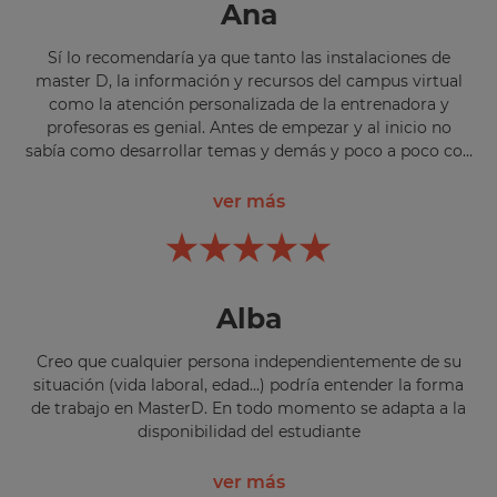
Ana
excelente, el papel de en mi caso la entrenadora
apoyándome diariamente, solucionando mis dudas y
dando ánimos, no tiene precio y es siempre una gran
Sí lo recomendaría ya que tanto las instalaciones de
ayuda.
master D, la información y recursos del campus virtual
como la atención personalizada de la entrenadora y
profesoras es genial. Antes de empezar y al inicio no
sabía como desarrollar temas y demás y poco a poco con
ayuda del campus, profesoras y entrenadora estoy
mejorando para hacer bien las pruebas de nivel y
ver más
próximamente el examen en la oposición.
Alba
Creo que cualquier persona independientemente de su
situación (vida laboral, edad...) podría entender la forma
de trabajo en MasterD. En todo momento se adapta a la
disponibilidad del estudiante
ver más