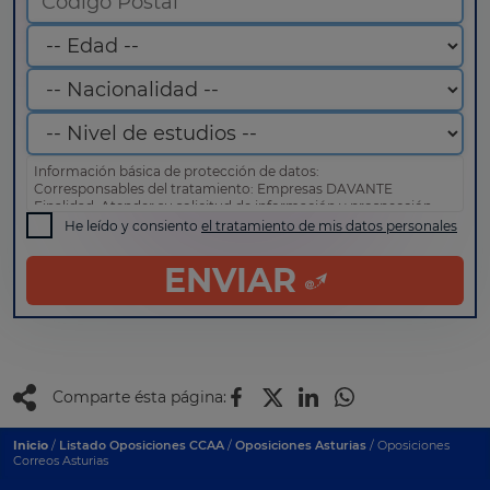
Información básica de protección de datos:
Corresponsables del tratamiento: Empresas DAVANTE
Finalidad: Atender su solicitud de información y prospección
comercial
He leído y consiento
el tratamiento de mis datos personales
Derechos: Puede acceder, rectificar y suprimir sus datos, así
como otros derechos tal y como se explica en nuestra
política
ENVIAR
de privacidad
.
Comparte ésta página:
Inicio
/
Listado Oposiciones CCAA
/
Oposiciones Asturias
/ Oposiciones
Correos Asturias