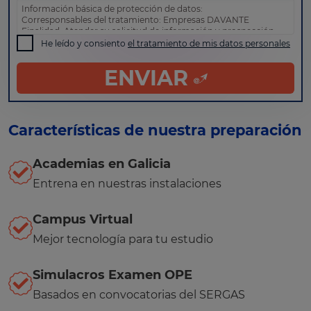
Información básica de protección de datos:
Corresponsables del tratamiento: Empresas DAVANTE
Finalidad: Atender su solicitud de información y prospección
comercial
He leído y consiento
el tratamiento de mis datos personales
Derechos: Puede acceder, rectificar y suprimir sus datos, así
como otros derechos tal y como se explica en nuestra
política
ENVIAR
de privacidad
.
Características de nuestra preparación
Academias en Galicia
Entrena en nuestras instalaciones
Campus Virtual
Mejor tecnología para tu estudio
Simulacros Examen OPE
Basados en convocatorias del SERGAS