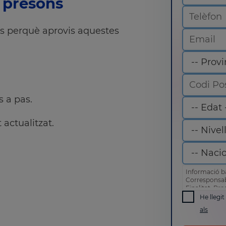
 presons
ns perquè aprovis aquestes
s a pas.
actualitzat.
Informació b
Corresponsa
Finalitat: Pr
Drets: Pot acc
He llegi
com altres dr
als
citat
.