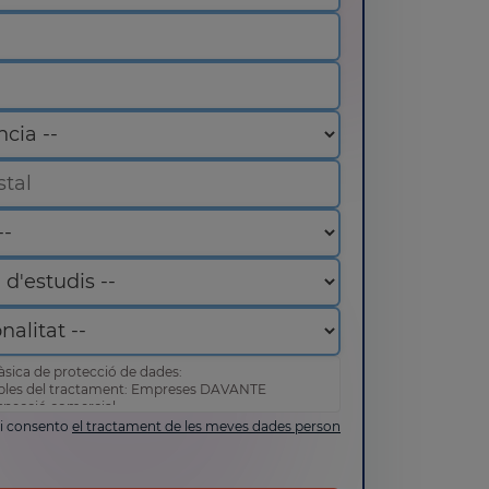
àsica de protecció de dades:
bles del tractament: Empreses DAVANTE
ospecció comercial
edir, rectificar i suprimir les seves dades, així
t i consento
el tractament de les meves dades person
ets tal com s'explica en la nostra
política de priva