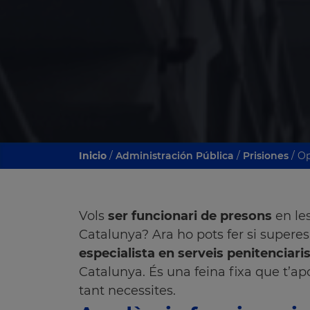
Inicio
/
Administración Pública
/
Prisiones
/ O
Vols
ser funcionari de presons
en les
Catalunya? Ara ho pots fer si superes
especialista en serveis penitenciari
Catalunya. És una feina fixa que t’apo
tant necessites.