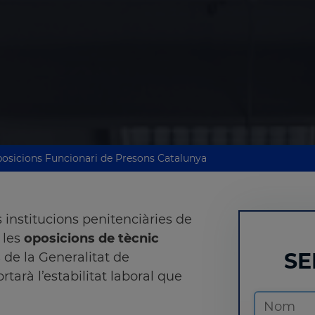
posicions Funcionari de Presons Catalunya
 institucions penitenciàries de
 les
oposicions de tècnic
SE
s
de la Generalitat de
rtarà l’estabilitat laboral que