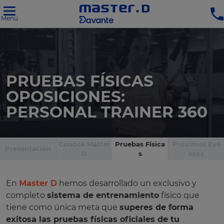
Menú
PRUEBAS FÍSICAS
OPOSICIONES:
PERSONAL TRAINER 360
Conoce Master
Pruebas Física
Próximos Eve
Presentación
D
s
ntos
En
Master D
hemos desarrollado un exclusivo y
completo
sistema de entrenamiento
físico que
tiene como única meta que
superes de forma
exitosa las pruebas físicas oficiales de tu