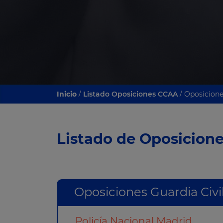
Inicio
/
Listado Oposiciones CCAA
/ Oposicion
Listado de Oposicion
Oposiciones Guardia Civil
Policía Nacional Madrid