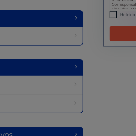
Corresponsa
Finalidad: At
comercial
He leído
Derechos: Pue
como otros d
de privacida
ivos