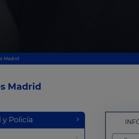
es Madrid
es Madrid
 y Policía
INF