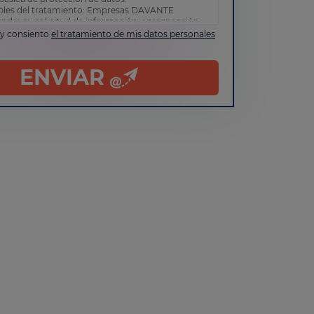
bles del tratamiento: Empresas DAVANTE
ender su solicitud de información y prospección
 y consiento
el tratamiento de mis datos personales
de acceder, rectificar y suprimir sus datos, así
erechos tal y como se explica en nuestra
política
d
.
ENVIAR