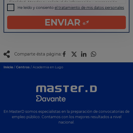
Finalidad: Atender su solicitud de información y prospección
comercial
He leído y consiento
el tratamiento de mis datos personales
Derechos: Puede acceder, rectificar y suprimir sus datos, así
como otros derechos tal y como se explica en nuestra
política
ENVIAR
de privacidad
.
Comparte ésta página:
Inicio
/
Centros
/ Academia en Lugo
En MasterD somos especialistas en la preparación de convocatorias de
empleo público. Contamos con los mejores resultados a nivel
nacional.