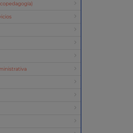
sicopedagogía)
icios
inistrativa