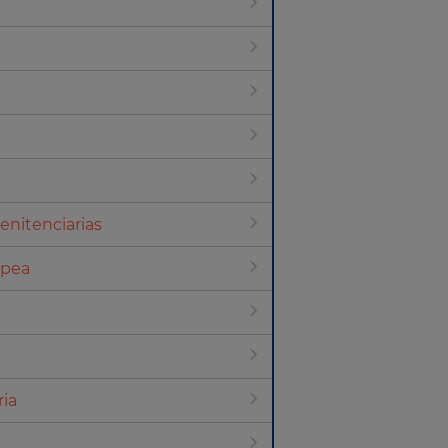
enitenciarias
opea
ria