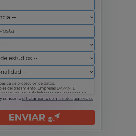
básica de protección de datos:
bles del tratamiento: Empresas DAVANTE
ender su solicitud de información y prospección
 y consiento
el tratamiento de mis datos personales
de acceder, rectificar y suprimir sus datos, así
erechos tal y como se explica en nuestra
política
d
.
ENVIAR