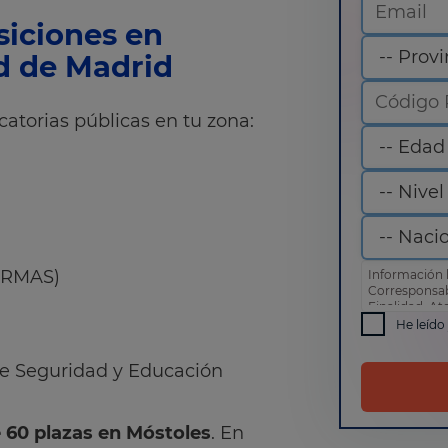
siciones en
d de Madrid
catorias públicas en tu zona:
SERMAS)
Información 
Corresponsa
Finalidad: At
comercial
He leído
Derechos: Pue
como otros d
e Seguridad y Educación
de privacida
60 plazas en Móstoles
. En