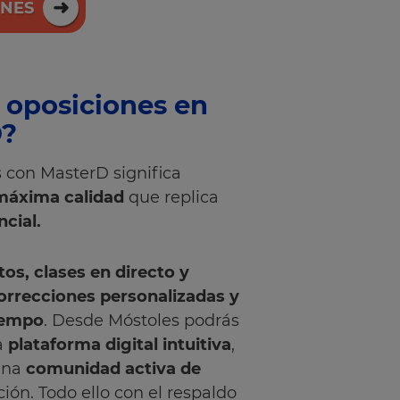
ONES
 oposiciones en
D?
 con MasterD significa
 máxima calidad
que replica
cial.
os, clases en directo y
orrecciones personalizadas y
tiempo
. Desde Móstoles podrás
a
plataforma digital intuitiva
,
una
comunidad activa de
ón. Todo ello con el respaldo