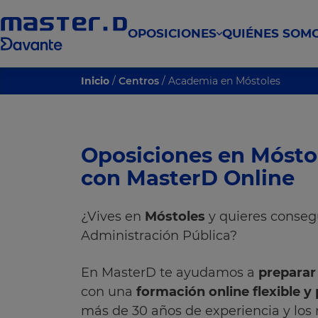
OPOSICIONES
QUIÉNES SOM
Inicio
/
Centros
/ Academia en Móstoles
Oposiciones en Mósto
con MasterD Online
¿Vives en
Móstoles
y quieres consegu
Administración Pública?
En MasterD te ayudamos a
preparar
con una
formación online flexible y
más de 30 años de experiencia y los 